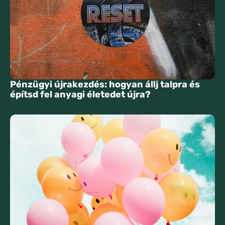
Pénzügyi újrakezdés: hogyan állj talpra és
építsd fel anyagi életedet újra?