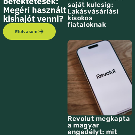
befektetések:
saját kulcsig:
Megéri használt
Lakásvásárlási
kishajót venni?
kisokos
fiataloknak
Elolvasom!
Revolut megkapta
a magyar
engedélyt: mit