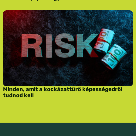
Minden, amit a kockázattűrő képességedről
tudnod kell