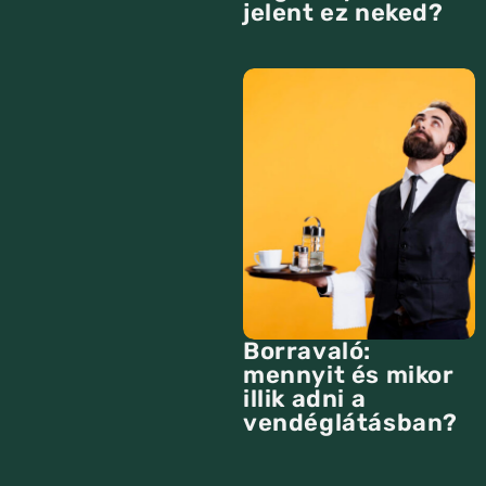
jelent ez neked?
Borravaló:
mennyit és mikor
illik adni a
vendéglátásban?