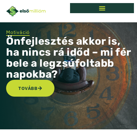
Motiváció
Önfejlesztés akkor is,
ha nincs rá időd – mi fér
bele a legzsúfoltabb
napokba?
TOVÁBB