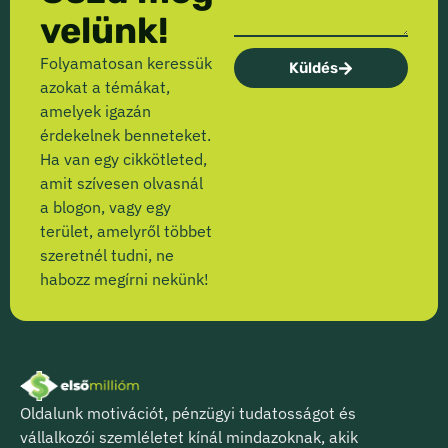
velünk!
Folyamatosan keressük
Küldés
azokat a témákat,
amelyek igazán
érdekelnek benneteket.
Ha van egy cikkötleted,
amit szívesen olvasnál
a blogon, vagy egy
terület, amelyről többet
szeretnél tudni, ne
habozz megírni nekünk!
Oldalunk motivációt, pénzügyi tudatosságot és
vállalkozói szemléletet kínál mindazoknak, akik