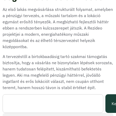
Az első lakás megvásárlása strukturált folyamat, amelyben
a pénzügyi tervezés, a műszaki tartalom és a lokáció
egymást erősítő tényezők. A megbízható fejlesztői háttér
ebben a rendszerben kulcsszerepet játszik. A Rezideo
projektjei a modern, energiahatékony műszaki
megoldásokat és az élhető térszervezést helyezik
középpontba.
A tervezéstől a birtokbaadásig tartó szakmai támogatás
biztosítja, hogy a vásárlás ne bizonytalan lépések sorozata,
hanem tudatosan felépített, kiszámítható befektetés
legyen. Aki ma megfelelő pénzügyi háttérrel, jövőálló
ingatlant és erős lokációt választ, nem csupán otthont
teremt, hanem hosszú távon is stabil értéket épít.
Ke