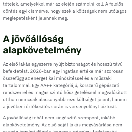
tételek, amelyekkel már az elején számolni kell. A felelős
döntés egyik ismérve, hogy ezek a költségek nem utólagos
meglepetésként jelennek meg.
A jövőállóság
alapkövetelmény
Az első lakás egyszerre nyújt biztonságot és hosszú távú
befektetést. 2026-ban egy ingatlan értéke már szorosan
összefügg az energetikai minősítéssel és a műszaki
tartalommal. Egy AA++ kategóriájú, korszerű gépészeti
rendszerrel és magas szintű hőszigeteléssel megvalósított
otthon nemcsak alacsonyabb rezsiköltséget jelent, hanem
a jövőbeni értékesítés során is versenyelőnyt biztosít.
A jövőállóság tehát nem kiegészítő szempont, inkább
alapkövetelmény. Az első saját lakás megvásárlása nem
csupán érzelmi döntés, hanem a pénzügyi tudatosság