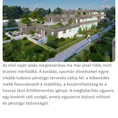
Az első saját lakás megvásárlása ma már jóval több, mint
érzelmi mérföldkő. A korábbi, spontán döntéseket egyre
inkább tudatos pénzügyi tervezés váltja fel: a lelkesedés
mellé felsorakozott a stabilitás, a kiszámíthatóság és a
hosszú távú értékteremtés igénye. A megtakarítás ugyanis
egy konkrét célt szolgál, amely egyszerre biztosít otthont
és pénzügyi biztonságot.