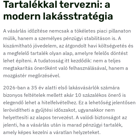
Tartalékkal tervezni: a
modern lakásstratégia
A vásárlás időzítése nemcsak a tökéletes piaci pillanaton
múlik, hanem a személyes pénzügyi stabilitáson is. A
kiszámítható jövedelem, az átgondolt havi költségvetés és
a megfelelő tartalék olyan alap, amelyre felelős döntést
lehet építeni. A tudatosság itt kezdődik: nem a teljes
megtakarítás önerőként való felhasználásával, hanem a
mozgástér megőrzésével.
2026-ban a 35 év alatti első lakásvásárlók számára
bizonyos feltételek mellett akár 10 százalékos önerő is
elegendő lehet a hitelfelvételhez. Ez a lehetőség jelentősen
lerövidítheti a gyűjtési időszakot, ugyanakkor nem
helyettesíti az alapos tervezést. A valódi biztonságot az
jelenti, ha a vásárlás után is marad pénzügyi tartalék,
amely képes kezelni a váratlan helyzeteket.