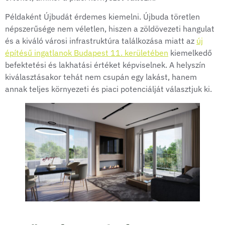
Példaként Újbudát érdemes kiemelni. Újbuda töretlen
népszerűsége nem véletlen, hiszen a zöldövezeti hangulat
és a kiváló városi infrastruktúra találkozása miatt az
új
építésű ingatlanok Budapest 11. kerületében
kiemelkedő
befektetési és lakhatási értéket képviselnek. A helyszín
kiválasztásakor tehát nem csupán egy lakást, hanem
annak teljes környezeti és piaci potenciálját választjuk ki.