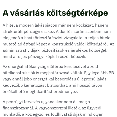
A vásárlás költségtérképe
A hitel a modern lakáspiacon már nem kockázat, hanem
strukturált pénzügyi eszköz. A döntés során azonban nem
elegendő a havi törlesztőrészlet vizsgálata; a teljes hiteldíj
mutató ad átfogó képet a konstrukció valódi költségéről. Az
adminisztratív díjak, biztosítások és járulékos költségek
mind a teljes pénzügyi képlet részét képezik.
Az energiahatékonyság előtérbe kerülésével a zöld
hitelkonstrukciók is meghatározóvá váltak. Egy legalább BB
vagy annál jobb energetikai besorolású új építésű lakás
kedvezőbb kamatozást biztosíthat, ami hosszú távon
érzékelhető megtakarítást eredményez.
A pénzügyi tervezés ugyanakkor nem áll meg a
finanszírozásnál. A vagyonszerzési illeték, az ügyvédi
munkadíj, a közjegyzői és földhivatali díjak mind olyan