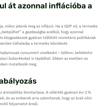
l át azonnal inflációba a
a, mikor jelenik meg az infláció. Ha a GDP nő, a termelés
s „beépülhet” a gazdaságba anélkül, hogy azonnal
 és közgazdászok gyakran túlfűtött monetáris politikának
zerűen túlhaladja a termelés bővülését.
hajlamosak consumert viselkedni – költeni, befektetni
iaci buborékokat is táplálhat. Ebben az esetben az
ekben mutatkozik meg.
zabályozás
s árstabilitás fenntartása. A célérték gyakran évi 2 %
ek, és az emberek arra számítanak, hogy az árak nőni
esítő folyamatot kreál.