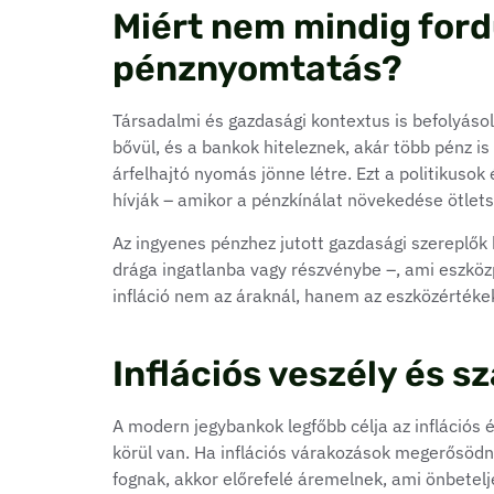
Miért nem mindig fordu
pénznyomtatás?
Társadalmi és gazdasági kontextus is befolyásolj
bővül, és a bankok hiteleznek, akár több pénz i
árfelhajtó nyomás jönne létre. Ezt a politikusok
hívják – amikor a pénzkínálat növekedése ötlets
Az ingyenes pénzhez jutott gazdasági szereplők 
drága ingatlanba vagy részvénybe –, ami eszközp
infláció nem az áraknál, hanem az eszközérték
Inflációs veszély és s
A modern jegybankok legfőbb célja az inflációs é
körül van. Ha inflációs várakozások megerősödn
fognak, akkor előrefelé áremelnek, ami önbetelj