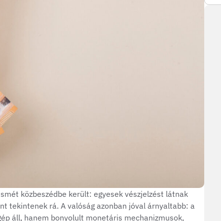
smét közbeszédbe került: egyesek vészjelzést látnak
 tekintenek rá. A valóság azonban jóval árnyaltabb: a
ép áll, hanem bonyolult monetáris mechanizmusok,