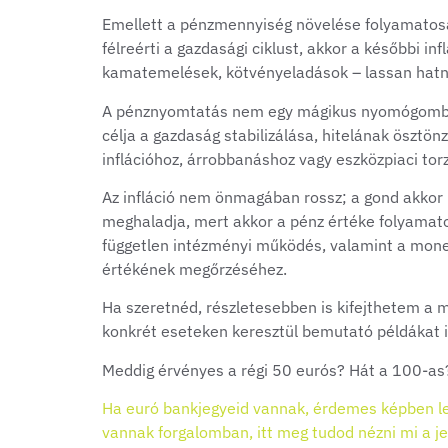
Emellett a pénzmennyiség növelése folyamatosan
félreérti a gazdasági ciklust, akkor a későbbi i
kamatemelések, kötvényeladások – lassan hatnak
A pénznyomtatás nem egy mágikus nyomógomb, 
célja a gazdaság stabilizálása, hitelának ösztö
inflációhoz, árrobbanáshoz vagy eszközpiaci tor
Az infláció nem önmagában rossz; a gond akkor k
meghaladja, mert akkor a pénz értéke folyamatos
független intézményi működés, valamint a monet
értékének megőrzéséhez.
Ha szeretnéd, részletesebben is kifejthetem a 
konkrét eseteken keresztül bemutató példákat i
Meddig érvényes a régi 50 eurós? Hát a 100-as
Ha euró bankjegyeid vannak, érdemes képben le
vannak forgalomban, itt meg tudod nézni mi a je