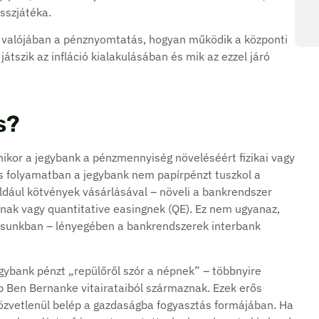
sszjátéka.
nt valójában a pénznyomtatás, hogyan működik a központi
tszik az infláció kialakulásában és mik az ezzel járó
s?
mikor a jegybank a pénzmennyiség növeléséért fizikai vagy
ós folyamatban a jegybank nem papírpénzt tuszkol a
dául kötvények vásárlásával – növeli a bankrendszer
ásnak vagy quantitative easingnek (QE). Ez nem ugyanaz,
kásunkban – lényegében a bankrendszerek interbank
ybank pénzt „repülőről szór a népnek” – többnyire
b Ben Bernanke vitairataiból származnak. Ezek erős
közvetlenül belép a gazdaságba fogyasztás formájában. Ha