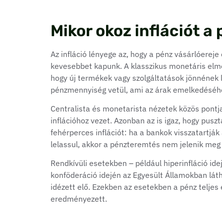
Mikor okoz inflációt 
Az infláció lényege az, hogy a pénz vásárlóereje
kevesebbet kapunk. A klasszikus monetáris elmél
hogy új termékek vagy szolgáltatások jönnének 
pénzmennyiség vetül, ami az árak emelkedéséhe
Centralista és monetarista nézetek közös pont
inflációhoz vezet. Azonban az is igaz, hogy pu
fehérperces inflációt: ha a bankok visszatartjá
lelassul, akkor a pénzteremtés nem jelenik meg
Rendkívüli esetekben – például hiperinfláció i
konföderáció idején az Egyesült Államokban láth
idézett elő. Ezekben az esetekben a pénz teljes
eredményezett.