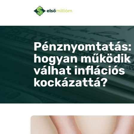
Pénznyomtatás: m
hogyan működik 
válhat inflációs
kockázattá?