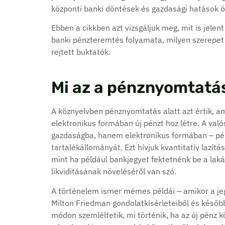
központi banki döntések és gazdasági hatások ö
Ebben a cikkben azt vizsgáljuk meg, mit is jele
banki pénzteremtés folyamata, milyen szerepet já
rejtett buktatók.
Mi az a pénznyomtatá
A köznyelvben pénznyomtatás alatt azt értik, a
elektronikus formában új pénzt hoz létre. A val
gazdaságba, hanem elektronikus formában – pél
tartalékállományát. Ezt hívjuk kvantitatív lazít
mint ha például bankjegyet fektetnénk be a la
likviditásának növeléséről van szó.
A történelem ismer mémes példái – amikor a jeg
Milton Friedman gondolatkísérleteiből és későb
módon szemléltetik, mi történik, ha az új pénz 