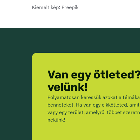
Kiemelt kép: Freepik
Van egy ötleted
velünk!
Folyamatosan keressük azokat a témákat
benneteket. Ha van egy cikkötleted, amit
vagy egy terület, amelyről többet szeretn
nekünk!