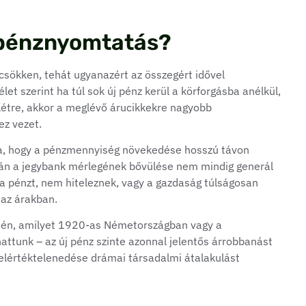
a pénznyomtatás?
 csökken, tehát ugyanazért az összegért idővel
et szerint ha túl sok új pénz kerül a körforgásba anélkül,
létre, akkor a meglévő árucikkekre nagyobb
z vezet.
ja, hogy a pénzmennyiség növekedése hosszú távon
sztán a jegybank mérlegének bővülése nem mindig generál
k a pénzt, nem hiteleznek, vagy a gazdaság túlságosan
 az árakban.
dején, amilyet 1920-as Németországban vagy a
attunk – az új pénz szinte azonnal jelentős árrobbanást
 elértéktelenedése drámai társadalmi átalakulást