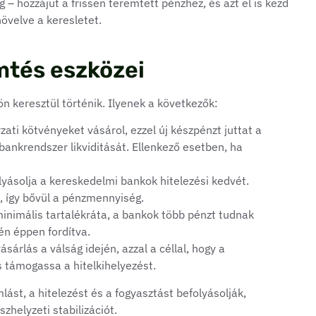
 – hozzájut a frissen teremtett pénzhez, és azt el is kezd
övelve a keresletet.
mtés eszközei
 keresztül történik. Ilyenek a következők:
ati kötvényeket vásárol, ezzel új készpénzt juttat a
bankrendszer likviditását. Ellenkező esetben, ha
lyásolja a kereskedelmi bankok hitelezési kedvét.
t, így bővül a pénzmennyiség.
minimális tartalékráta, a bankok több pénzt tudnak
én éppen fordítva.
árlás a válság idején, azzal a céllal, hogy a
s támogassa a hitelkihelyezést.
ást, a hitelezést és a fogyasztást befolyásolják,
zhelyzeti stabilizációt.