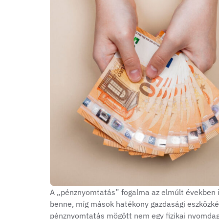
A „pénznyomtatás” fogalma az elmúlt években i
benne, míg mások hatékony gazdasági eszközként
pénznyomtatás mögött nem egy fizikai nyomdag