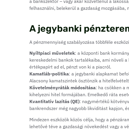
a bankszektor – vagy akár közvetlenül a lakosság
felhasználni, belekerül a gazdaság mozgásába, n
A jegybanki pénztere
A pénzmennyiség szabályozása többféle eszközön
Nyíltpiaci műveletek
: a központi bank kormányz
kereskedelmi bankok tartalékaiba, ami növeli a 
értékpapírt ad el, pénzt von ki a piacról.
Kamatláb-politika
: a jegybanki alapkamat befo
Alacsony kamatszintek ösztönzik a hitelfelvétel
Követelményráták módosítása
: ha csökken a 
kihelyezni hitel formájában. Emelkedő ráta eset
Kvantitatív lazítás (QE)
: nagymértékű kötvényvás
bankrendszer még nagyobb likviditást kapjon, é
Mindezen eszközök közös célja, hogy a pénzáraml
lehetővé téve a gazdasági növekedést vagy a vés